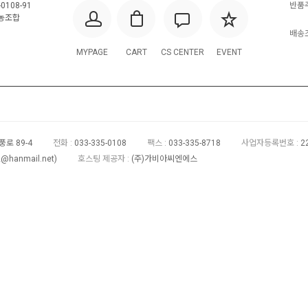
0108-91
반품주
농조합
배송조
MYPAGE
CART
CS CENTER
EVENT
로 89-4
전화 :
033-335-0108
팩스 :
033-335-8718
사업자등록번호 :
2
2@hanmail.net
)
호스팅 제공자 :
(주)가비아씨엔에스