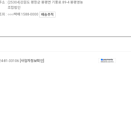
소 :
(25304)강원도 평창군 봉평면 기풍로 89-4 봉평영농
조합법인
회 : ○○○택배 1588-0000
배송추적
24-81-33106
[사업자정보확인]