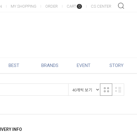
N
MY SHOPPING
ORDER
CART
CS CENTER
0
BEST
BRANDS
EVENT
STORY
IVERY INFO