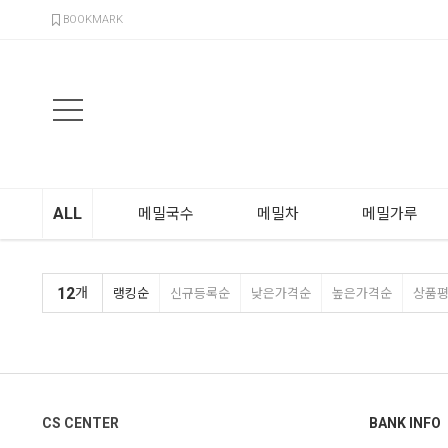
검색
BOOKMARK
ALL
메밀국수
메밀차
메밀가루
12
개
랭킹순
신규등록순
낮은가격순
높은가격순
상품
CS CENTER
BANK INFO