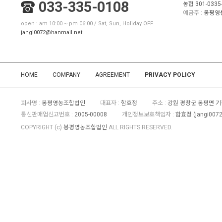
033-335-0108
농협 301-0335-
예금주 :
봉평영
open : am 10:00 ~ pm 06:00 / Sat, Sun, Holiday OFF
jangi0072@hanmail.net
HOME
COMPANY
AGREEMENT
PRIVACY POLICY
회사명 :
봉평영농조합법인
대표자 :
함효정
주소 :
강원 평창군 봉평면 기풍
통신판매업신고번호 :
2005-00008
개인정보보호책임자 :
함효정 (
jangi007
COPYRIGHT (c)
봉평영농조합법인
ALL RIGHTS RESERVED.